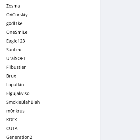
Zosma
OVGorskiy
g0dl1ke
OneSmiLe
Eagle123
SanLex
UralSOFT
Flibustier
Brux
Lopatkin
Elgujakviso
SmokieBlahBlah
m0nkrus
KDFX
CUTA
Generation2