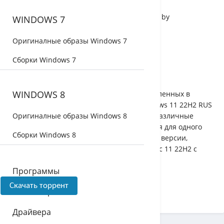
Версия:
Windows 11 16in1 +/- Office 2019 x86 by
WINDOWS 7
SmokieBlahBlah 2023.09.21 [Ru/En]
Разработчик:
Microsoft
Оригиналные образы Windows 7
Активация:
Присутствует
Сборки Windows 7
Язык:
русский, английский
Размер:
5.22 Гб
WINDOWS 8
Новый сборник операционных систем, обновленных в
сентябре 2023 года от SmokieBlahBlah. Windows 11 22H2 RUS
64 бит на русском и английском содержит 4 различные
Оригиналные образы Windows 8
системы в обеих локализациях. Это Домашняя для одного
Сборки Windows 8
языка, а также стандартная редакция данной версии,
Корпоративная И Профессиональная Виндовс 11 22H2 с
софтом....
Программы
Скачать торрент
Активаторы
Драйвера