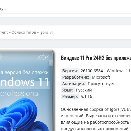
rent
»
Облако тегов
» igors_vl
Виндовс 11 Pro 24H2 без прилож
Версия:
26100.6584 - Windows 11 
Разработчик:
Microsoft
Активация:
Присутствует
Язык:
Русский
Размер:
5.1 Гб
Обновленная сборка от Igors_VL В
изменений. Вырезаны и отключен
влияющие на работоспособность 
предустановленных приложений, 