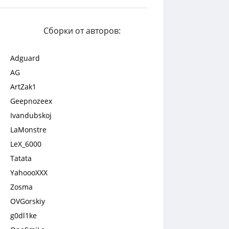
Сборки от авторов:
Adguard
AG
ArtZak1
Geepnozeex
Ivandubskoj
LaMonstre
LeX_6000
Tatata
YahoooXXX
Zosma
OVGorskiy
g0dl1ke