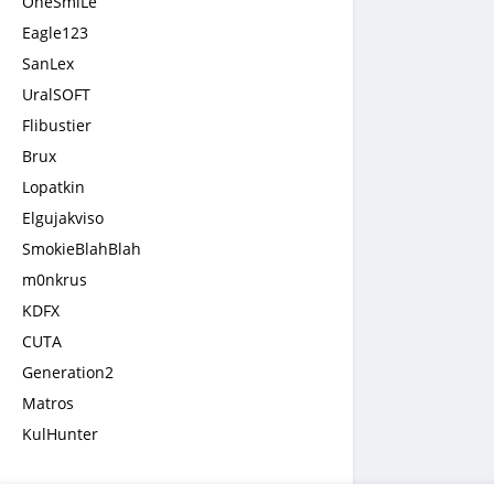
OneSmiLe
Eagle123
SanLex
UralSOFT
Flibustier
Brux
Lopatkin
Elgujakviso
SmokieBlahBlah
m0nkrus
KDFX
CUTA
Generation2
Matros
KulHunter