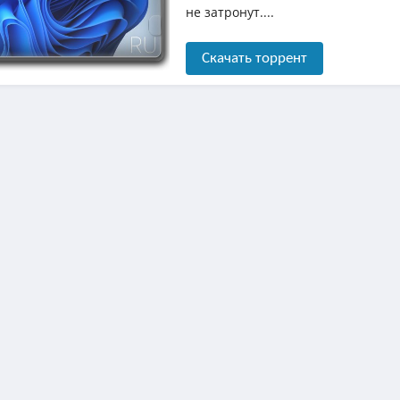
не затронут....
Скачать торрент