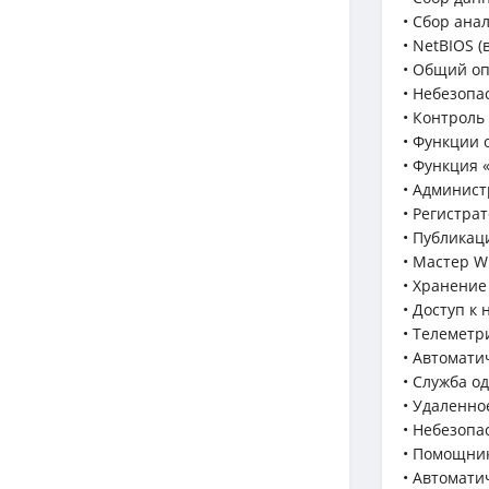
• Сбор ана
• NetBIOS (
• Общий оп
• Небезопа
• Контроль
• Функции 
• Функция 
• Админис
• Регистрат
• Публикац
• Мастер W
• Хранение
• Доступ к
• Телеметри
• Автомати
• Служба о
• Удаленно
• Небезопа
• Помощни
• Автомати