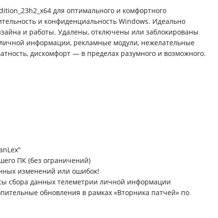
ition_23h2_x64 для оптимального и комфортного
дительность и конфиденциальность Windows. Идеально
дизайна и работы. Удалены, отключены или заблокированы
 личной информации, рекламные модули, нежелательные
ватность, дискомфорт — в пределах разумного и возможного.
anLex"
шего ПК (без ограничений)
енных изменений или ошибок!
сы сбора данных телеметрии личной информации
опительные обновления в рамках «Вторника патчей» по