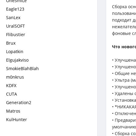
OneSmiLe
Сборка осн
Eagle123
пользовани
SanLex
подходит д
UralSOFT
нежелател
фоновые сл
Flibustier
Brux
Что новог
Lopatkin
Elgujakviso
• Улучшена
• Улучшено
SmokieBlahBlah
• Общие н
m0nkrus
• Ультра (
KDFX
• Улучшен
• Удалены 
CUTA
• Установк
Generation2
• *НИКАКАЯ
Matros
• Отключе
KulHunter
• Предвари
умолчани
• Сборка с