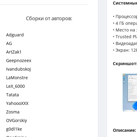
Системные
• Процессо
Сборки от авторов:
• 4 ГБ опе
• Место на
Adguard
• Trusted P
AG
• Видеоада
• Экран: 12
ArtZak1
Geepnozeex
Скриншо
Ivandubskoj
LaMonstre
LeX_6000
Tatata
YahoooXXX
Zosma
OVGorskiy
g0dl1ke
Описание: