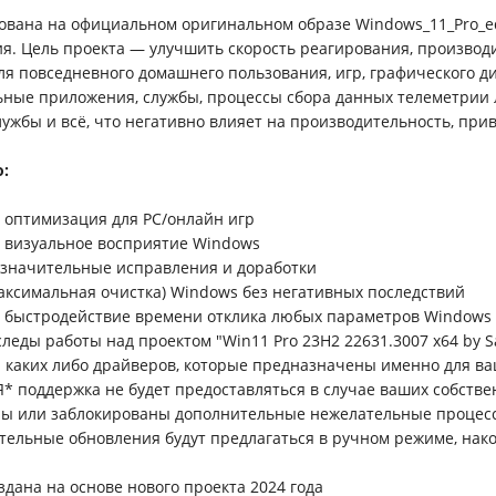
ована на официальном оригинальном образе Windows_11_Pro_ed
я. Цель проекта — улучшить скорость реагирования, произво
ля повседневного домашнего пользования, игр, графического 
ьные приложения, службы, процессы сбора данных телеметрии
ужбы и всё, что негативно влияет на производительность, при
о:
 оптимизация для PC/онлайн игр
 визуальное восприятие Windows
езначительные исправления и доработки
максимальная очистка) Windows без негативных последствий
о быстродействие времени отклика любых параметров Windows
следы работы над проектом "Win11 Pro 23H2 22631.3007 x64 by S
а каких либо драйверов, которые предназначены именно для ва
* поддержка не будет предоставляться в случае ваших собств
ны или заблокированы дополнительные нежелательные процес
тельные обновления будут предлагаться в ручном режиме, нак
ю
оздана на основе нового проекта 2024 года