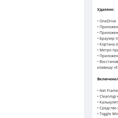
Удалено:
• OneDrive
• Приложе
• Приложе
• Браузер I
• Кортана 
• Метро пр
• Приложен
• Восстано
клавишу «E
Включено/
• Net Frame
• Cleanmgr
• Калькуля
• Средство
• Toggle W