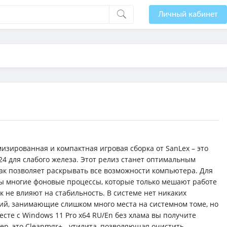
Личный кабинет
мизированная и компактная игровая сборка от SanLex – это
24 для слабого железа. Этот релиз станет оптимальным
как позволяет раскрывать все возможности компьютера. Для
ны многие фоновые процессы, которые только мешают работе
 не влияют на стабильность. В системе нет никаких
й, занимающие слишком много места на системном томе, но
есте с Windows 11 Pro x64 RU/En без хлама вы получите
р, это Cleanmgr+ - утилита, позволяющая очистить