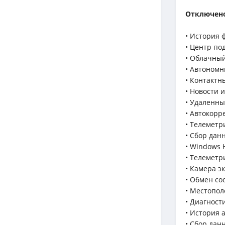
Отключено
• История 
• Центр по
• Облачный
• Автоном
• Контактн
• Новости 
• Удаленн
• Автокорр
• Телемет
• Сбор данн
• Windows 
• Телеметри
• Камера э
• Обмен с
• Местопол
• Диагност
• История 
• Сбор данн