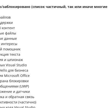
/заблокировано (список частичный, так или иначе многие 
файлов
ддержки
 контент
ные файлы
ые данные
и интересы
ый помошник
екция текста
рия и шпионаж
ых Visual Studio
Hello для бизнеса
я Microsoft Office
крана блокировки
ообщениями (UWP)
ожение и датчики
ика и обратная связь
активности (частично)
ых кода Visual Studio