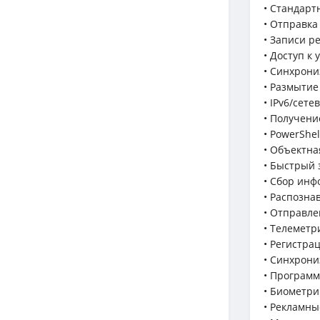
• Стандарт
• Отправка
• Записи р
• Доступ к
• Синхрони
• Размытие
• IPv6/сет
• Получени
• PowerShe
• Объектн
• Быстрый 
• Сбор инф
• Распозна
• Отправле
• Телеметр
• Регистра
• Синхрони
• Программ
• Биометри
• Рекламны