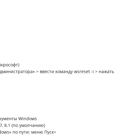
йкрософт)
дминистратора» > ввести команду wsreset -i > нажать
струменты Windows
, 8.1 (по умолчанию)
ows» по пути: меню Пуск>