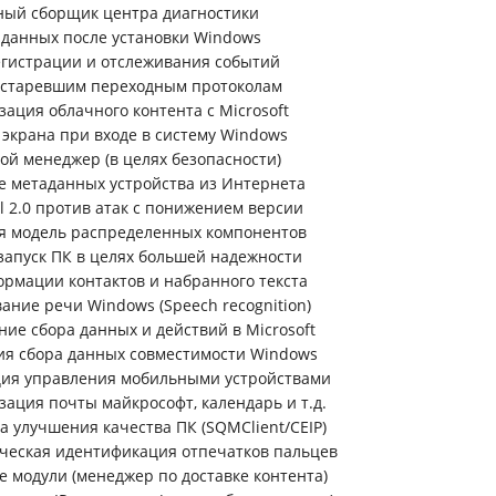
ный сборщик центра диагностики
 данных после установки Windows
егистрации и отслеживания событий
 устаревшим переходным протоколам
зация облачного контента с Microsoft
 экрана при входе в систему Windows
евой менеджер (в целях безопасности)
е метаданных устройства из Интернета
ll 2.0 против атак с понижением версии
ая модель распределенных компонентов
запуск ПК в целях большей надежности
ормации контактов и набранного текста
вание речи Windows (Speech recognition)
ние сбора данных и действий в Microsoft
ия сбора данных совместимости Windows
ция управления мобильными устройствами
зация почты майкрософт, календарь и т.д.
а улучшения качества ПК (SQMClient/CEIP)
ческая идентификация отпечатков пальцев
е модули (менеджер по доставке контента)