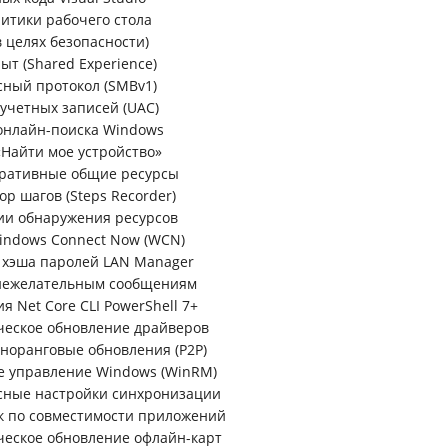
литики рабочего стола
в целях безопасности)
ыт (Shared Experience)
сный протокол (SMBv1)
 учетных записей (UAC)
онлайн-поиска Windows
«Найти мое устройство»
тративные общие ресурсы
ор шагов (Steps Recorder)
ии обнаружения ресурсов
indows Connect Now (WCN)
 хэша паролей LAN Manager
 нежелательным сообщениям
я Net Core CLI PowerShell 7+
ческое обновление драйверов
дноранговые обновления (P2P)
е управление Windows (WinRM)
сные настройки синхронизации
к по совместимости приложений
ческое обновление офлайн-карт