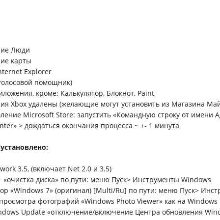
ние Люди
ние карты
nternet Explorer
(голосовой помощник)
иложения, кроме: Калькулятор, Блокнот, Paint
ия Xbox удалены (желающие могут установить из Магазина Ма
вление Microsoft Store: запустить «Командную строку от имени А
nter» > дождаться окончания процесса ~ +- 1 минута
установлено:
work 3.5, (включает Net 2.0 и 3.5)
+ «очистка диска» по пути: меню Пуск> Инструменты Windows
тор «Windows 7» (оригинал) [Multi/Ru] по пути: меню Пуск> Ин
 просмотра фотографий «Windows Photo Viewer» как на Windows 7
indows Update «отключение/включение Центрa обновления Wind