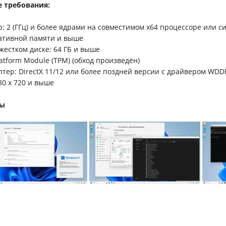
 требования:
р: 2 (ГГц) и более ядрами на совместимом x64 процессоре или си
ративной памяти и выше
 жестком диске: 64 ГБ и выше
latform Module (TPM) (обход произведён)
птер: DirectX 11/12 или более поздней версии с драйвером WDD
80 x 720 и выше
ты